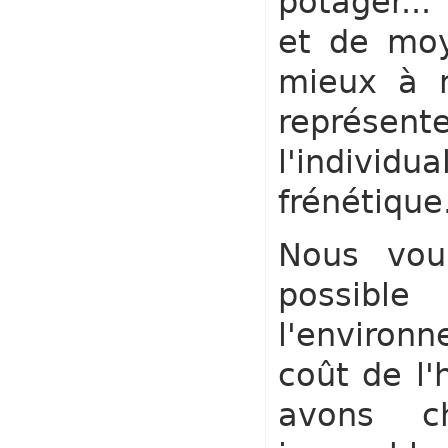
potager...
et de moy
mieux à m
représent
l'individu
frénétique
Nous vou
possib
l'environ
coût de l'
avons c