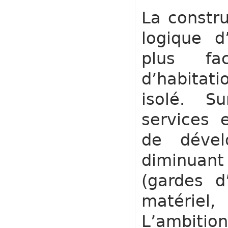
La constr
logique d
plus fa
d’habitati
isolé. S
services 
de dével
diminuan
(gardes d
matériel
L’ambiti