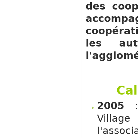
des coop
accomp
coopéra
les aut
l'agglomé
Cal
2005
Villag
l'associ