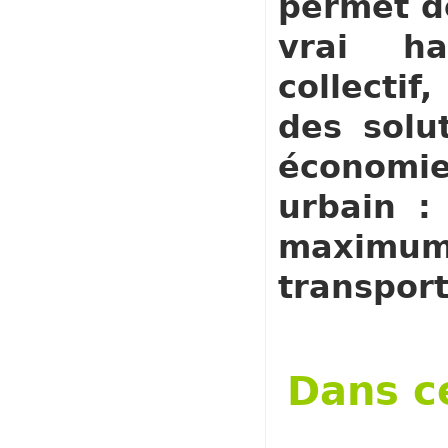
permet de
vrai ha
collecti
des solut
économies
urbain :
maximum 
transport
Dans c