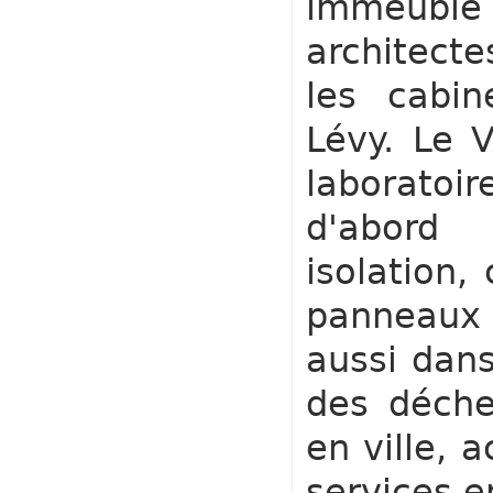
immeuble 
architect
les cabin
Lévy. Le V
laboratoi
d'abord
isolation,
panneaux 
aussi dan
des déchet
en ville, 
services e