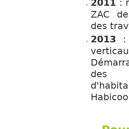
2011
: 
ZAC de
des trav
2013
:
vertica
Démarra
des f
d'habit
Habicoo