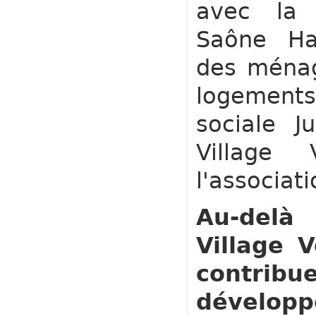
avec la
Saône Ha
des ménag
logement
sociale J
Village 
l'associati
Au-delà
Village V
contribu
dévelop