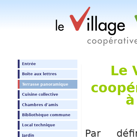
Entrée
Le 
Boîte aux lettres
coopé
Terrasse panoramique
Cuisine collective
à
Chambres d'amis
Bibliothèque commune
Local technique
Par défi
Jardin