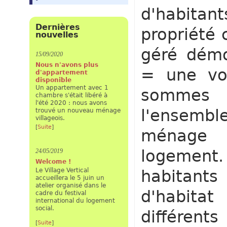
d'habit
Dernières
propriété 
nouvelles
géré démo
15/09/2020
Nous n'avons plus
= une voi
d'appartement
disponible
Un appartement avec 1
sommes l
chambre s'était libéré à
l'été 2020 : nous avons
l'ensemb
trouvé un nouveau ménage
villageois.
[
Suite
]
ménage 
logement.
24/05/2019
Welcome !
Le Village Vertical
habitants
accueillera le 5 juin un
atelier organisé dans le
d'habita
cadre du festival
international du logement
social.
différents
[
Suite
]