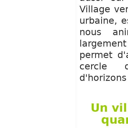
Village ve
urbaine, e
nous ani
largemen
permet d'
cercle d
d'horizons 
Un vi
quar