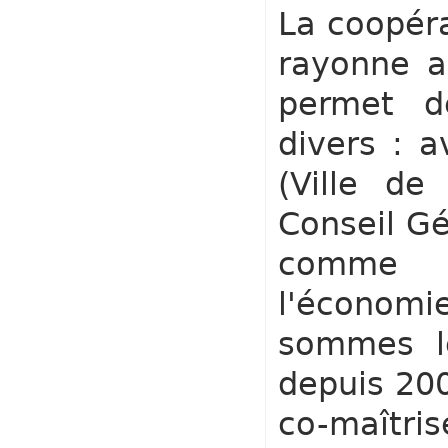
La coopéra
rayonne a
permet de
divers : a
(Ville de
Conseil Gé
comme 
l'économie
sommes le
depuis 20
co-maîtri